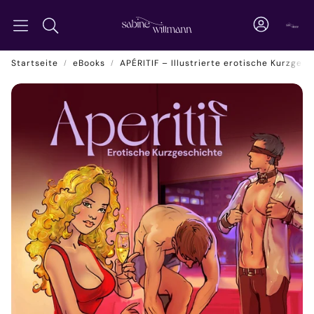
Konto
War
Suche
Startseite
eBooks
APÉRITIF – Illustrierte erotische Kurzges